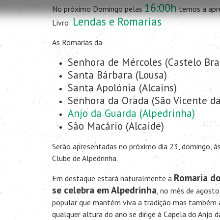
16:00h
No próximo Domingo pelas
temos a apr
Lendas e Romarias
Livro:
As Romarias da
Senhora de Mércoles (Castelo Bra
Santa Bárbara (Lousa)
Santa Apolónia (Alcains)
Senhora da Orada (São Vicente da
Anjo da Guarda (Alpedrinha)
São Macário (Alcaide)
Serão apresentadas no próximo dia 23, domingo, às
Clube de Alpedrinha.
Romaria do
Em destaque estará naturalmente a
se celebra em Alpedrinha
, no mês de agost
popular que mantém viva a tradição mas também
qualquer altura do ano se dirige à Capela do Anjo 