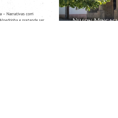
ra – Narrativas com
Alpedrinha e pretende ser
o Alma Azul, onde a
cains, promove a
ção de Comunidades de
rsa aberta, realiza-se no
o Distrito de Castelo
 Alpedrinha foi fundado
o de 1894.
o livro que reúne as
ro Clube de Alpedrinha.