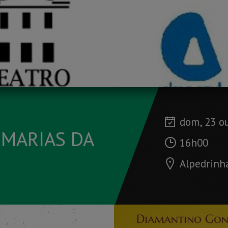
dom, 23 o
OMARIAS DA
16h00
Alpedrinh