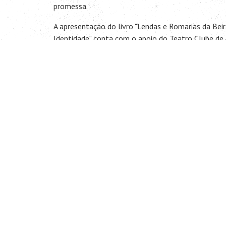
promessa.
A apresentação do livro "Lendas e Romarias da Bei
Identidade" conta com o apoio do Teatro Clube de 
um Encontro Aberto a toda a população da Vila.
Recordamos que Alpedrinha é um Território Literári
produtora de atividades culturais, com sede em Al
realização de Leituras em espaços públicos anima
Leitores e Residências de Escrita e Leitura.
O Encontro que se pretende ser informal e de conve
Teatro Clube de Alpedrinha, o mais antigo Teatro d
Branco.
Herdeiro da conhecida “Casa da Ópera”, o Teatro de
em julho de 1893 e inaugurado em 12 de Novembr
A iniciativa é uma produção da Alma Azul, editora d
Lendas e Romarias da Beira em parceria com o Teat